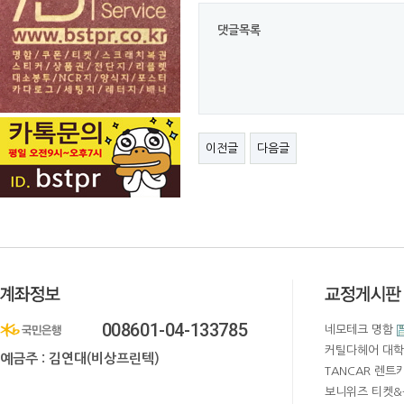
댓글목록
이전글
다음글
008601-04-133785
네모테크 명함
커틸다헤어 대학
예금주 : 김연대(비상프린텍)
TANCAR 렌트
보니위즈 티켓&